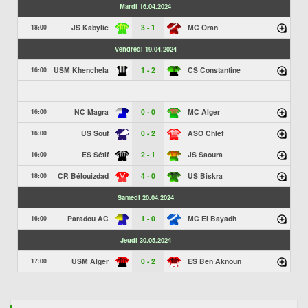
Mardi 16.04.2024
JS Kabylie
3 - 1
MC Oran
18:00
Vendredi 19.04.2024
USM Khenchela
1 - 2
CS Constantine
16:00
NC Magra
0 - 0
MC Alger
16:00
US Souf
0 - 2
ASO Chlef
16:00
ES Sétif
2 - 1
JS Saoura
16:00
CR Bélouizdad
4 - 0
US Biskra
18:00
Samedi 20.04.2024
Paradou AC
1 - 0
MC El Bayadh
16:00
Jeudi 30.05.2024
USM Alger
0 - 2
ES Ben Aknoun
17:00