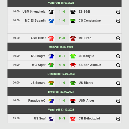
Vendredi 15.09.2023
USM Khenchela
1 - 0
ES Sétif
16:00
MC El Bayadh
1 - 0
CS Constantine
16:00
ASO Chlef
2 - 0
MC Oran
19:00
Samedi 16.09.2023
NC Magra
0 - 1
JS Kabylie
16:00
MC Alger
4 - 0
ES Ben Aknoun
16:00
Dimanche 17.09.2023
JS Saoura
1 - 0
US Biskra
20:00
Mercredi 27.09.2023
Paradou AC
1 - 0
USM Alger
16:00
Vendredi 13.10.2023
US Souf
0 - 3
CR Bélouizdad
15:30