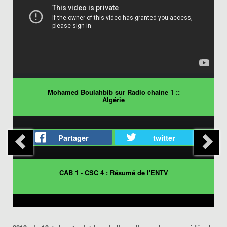
Mohamed Boulahbib sur Radio chaine 1 ::
Algérie
Partager
twitter
CAB 1 - CSC 4 : Résumé de l'ENTV