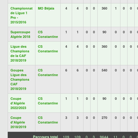
Championnat
MO Béjaia
4
4
0
0
360
1
0
0
de Ligue 1
Pro -
2015/2016
Supercoupe
CS
1
1
0
0
90
0
0
0
Algérie 2018
Constantine
Ligue des
CS
4
4
0
0
360
0
0
0
Champions
Constantine
de la CAF
2018/2019
Goupes
CS
6
6
0
0
540
0
0
0
Ligue des
Constantine
Champions
CAF
2018/2019
Coupe
CS
1
1
0
0
90
0
0
0
d'Algérie
Constantine
2022/2023
Coupe
CS
3
3
0
0
270
0
0
0
d'Algérie
Constantine
2018/2019
Parcours total
109
109
0
3
9644
11
0
0