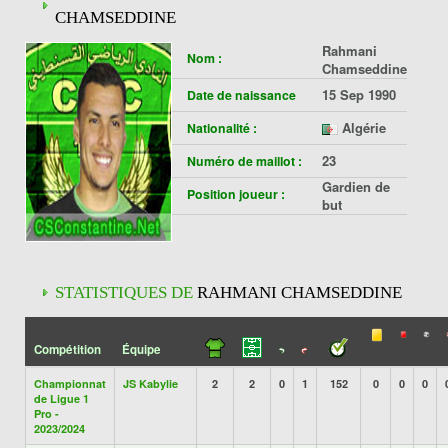
CHAMSEDDINE
Rahmani
Nom :
Chamseddine
15 Sep 1990
Date de naissance
Algérie
Nationalité :
23
Numéro de maillot :
Gardien de
Position joueur :
but
STATISTIQUES DE
RAHMANI CHAMSEDDINE
Compétition
Équipe
Championnat
JS Kabylie
2
2
0
1
152
0
0
0
de Ligue 1
Pro -
2023/2024