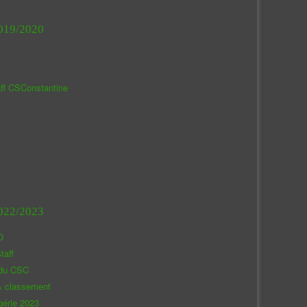
019/2020
aff CSConstantine
022/2023
O
taff
 du CSC
& classement
gérie 2023