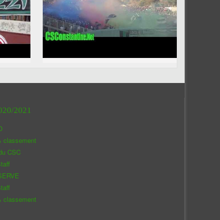
020/2021
O
& classement
 du CSC
taff
SERVE
taff
& classement