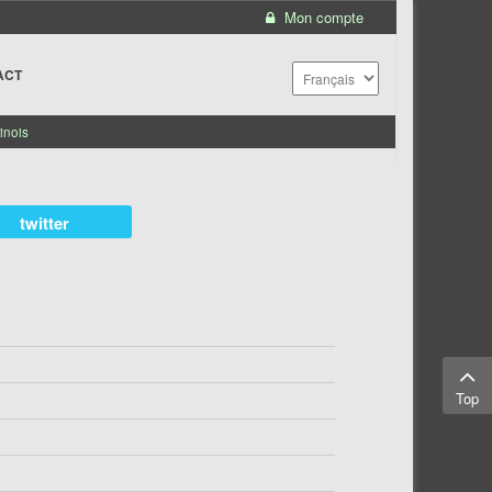
Mon compte
ACT
inois
twitter
Top