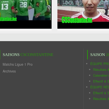
SAISONS
CSCONSTANTINE
SAISON
2
ÉQUIPE PR
Matchs Ligue 1 Pro
Résultats 
Archives
Calendrier
Effectif & S
ÉQUIPE RÉ
Effectif & S
Résultats 