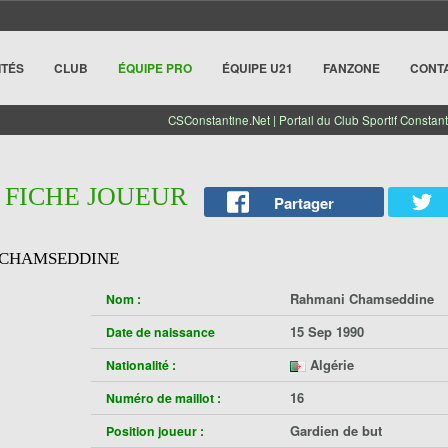
ITÉS
CLUB
ÉQUIPE PRO
ÉQUIPE U21
FANZONE
CONT
CSConstantine.Net | Portail du Club Sportif Constant
| FICHE JOUEUR
Partager
 CHAMSEDDINE
Rahmani Chamseddine
Nom :
15 Sep 1990
Date de naissance
Algérie
Nationalité :
16
Numéro de maillot :
Gardien de but
Position joueur :