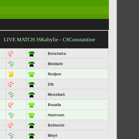
LIVE MATCH JSKabylie - CSConstantine
Benchaira
Meddahi
Redjem
Dib
Messibah
Boualia
Hamroun
Belhocini
Méyé