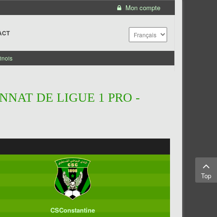
Mon compte
ACT
inois
NNAT DE LIGUE 1 PRO -
Top
CSConstantine