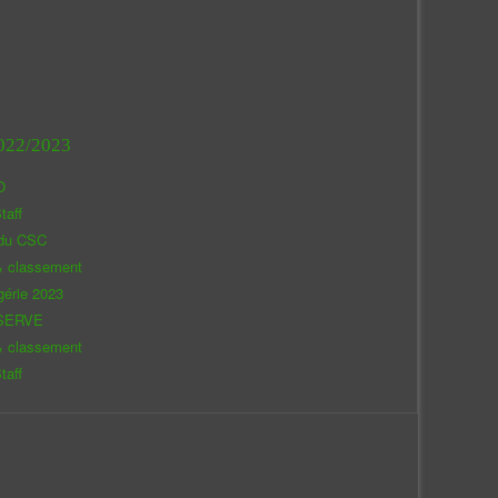
022/2023
O
taff
 du CSC
& classement
gérie 2023
SERVE
& classement
taff