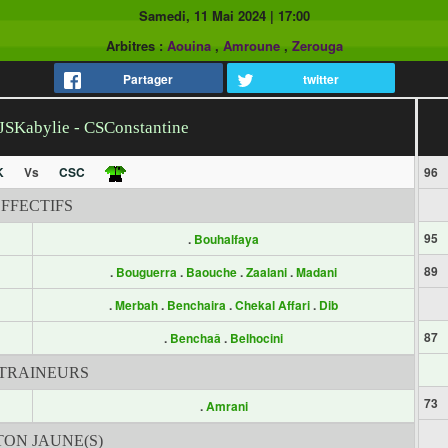
Samedi, 11 Mai 2024
|
17:00
Arbitres :
Aouina
,
Amroune
,
Zerouga
Partager
twitter
 JSKabylie - CSConstantine
K
Vs
CSC
96
EFFECTIFS
95
.
Bouhalfaya
89
.
Bouguerra
.
Baouche
.
Zaalani
.
Madani
.
Merbah
.
Benchaira
.
Chekal Affari
.
Dib
87
.
Benchaâ
.
Belhocini
TRAINEURS
73
.
Amrani
ON JAUNE(S)