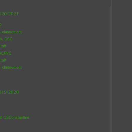
020/2021
O
& classement
 du CSC
taff
SERVE
taff
& classement
019/2020
aff CSConstantine