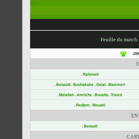
Feuille du match
JS
.
Rahmani
.
Benzaid
.
Bouhakake
.
Gatal
.
Mammeri
.
Matallah
.
Amriche
.
Boualia
.
Traoré
.
Redjem
.
Mouaki
EN
.
Bensafi
CART