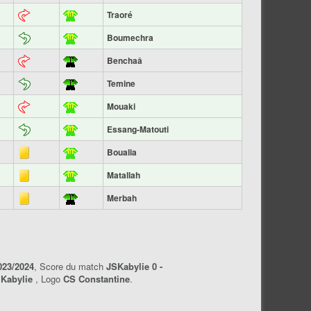
Traoré
Boumechra
Benchaâ
Temine
Mouaki
Essang-Matouti
Boualia
Matallah
Merbah
023/2024
, Score du match
JSKabylie 0 -
 Kabylie
, Logo
CS Constantine
.