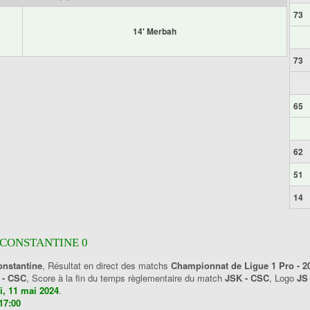
73
14' Merbah
73
65
62
51
14
S CONSTANTINE 0
onstantine
, Résultat en direct des matchs
Championnat de Ligue 1 Pro - 2
 - CSC
, Score à la fin du temps règlementaire du match
JSK - CSC
, Logo
JS
, 11 mai 2024
.
17:00