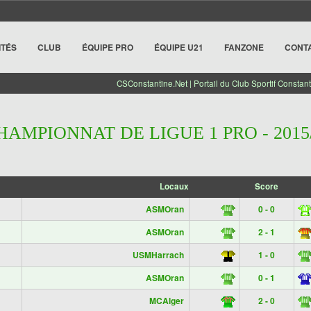
ITÉS
CLUB
ÉQUIPE PRO
ÉQUIPE U21
FANZONE
CONT
CSConstantine.Net | Portail du Club Sportif Constant
HAMPIONNAT DE LIGUE 1 PRO - 2015
Locaux
Score
ASMOran
0 - 0
ASMOran
2 - 1
USMHarrach
1 - 0
ASMOran
0 - 1
MCAlger
2 - 0