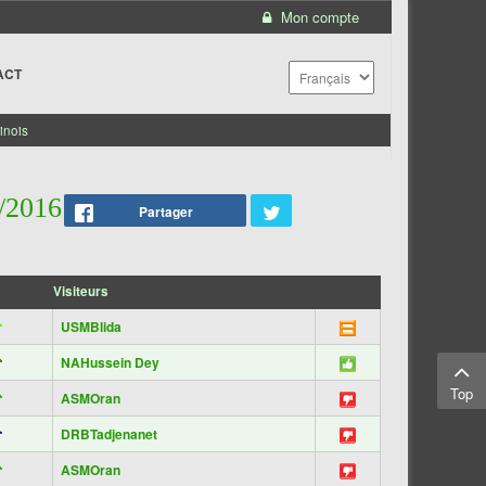
Mon compte
ACT
inois
/2016
Partager
Visiteurs
USMBlida
NAHussein Dey
Top
ASMOran
DRBTadjenanet
ASMOran