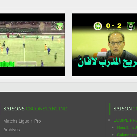
SAISONS
CSCONSTANTINE
SAISON
2
ÉQUIPE PR
Matchs Ligue 1 Pro
Résultats 
Archives
Calendrier