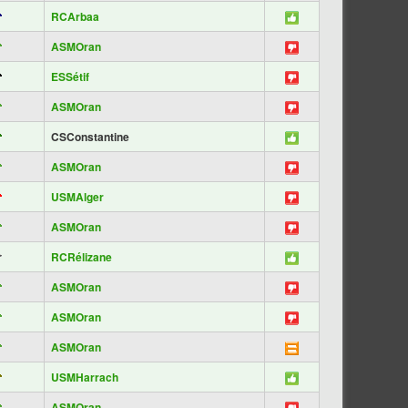
RCArbaa
ASMOran
ESSétif
ASMOran
CSConstantine
ASMOran
USMAlger
ASMOran
RCRélizane
ASMOran
ASMOran
ASMOran
USMHarrach
ASMOran