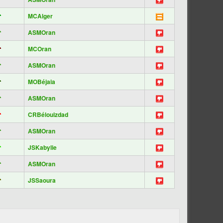
MCAlger
ASMOran
MCOran
ASMOran
MOBéjaia
ASMOran
CRBélouizdad
ASMOran
JSKabylie
ASMOran
JSSaoura