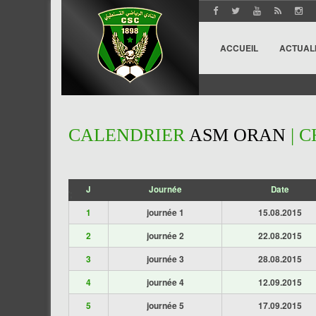
ACCUEIL
ACTUAL
CALENDRIER
ASM ORAN
| C
J
Journée
Date
';
1
journée 1
15.08.2015
2
journée 2
22.08.2015
3
journée 3
28.08.2015
4
journée 4
12.09.2015
5
journée 5
17.09.2015