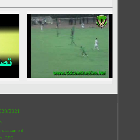
020/2021
O
& classement
 du CSC