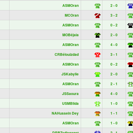
ASMOran
2 - 0
MCOran
3 - 2
ASMOran
0 - 2
MOBéjaia
2 - 0
ASMOran
4 - 0
CRBélouizdad
3 - 1
ASMOran
0 - 2
JSKabylie
2 - 0
ASMOran
2 - 1
JSSaoura
4 - 0
USMBlida
1 - 0
NAHussein Dey
1 - 1
ASMOran
1 - 0
DRBTadjenanet
2 - 1