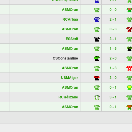
ASMOran
0 - 0
RCArbaa
2 - 1
ASMOran
0 - 3
ESSétif
3 - 1
ASMOran
1 - 5
CSConstantine
2 - 0
ASMOran
1 - 3
USMAlger
3 - 0
ASMOran
0 - 1
RCRélizane
3 - 1
ASMOran
0 - 1