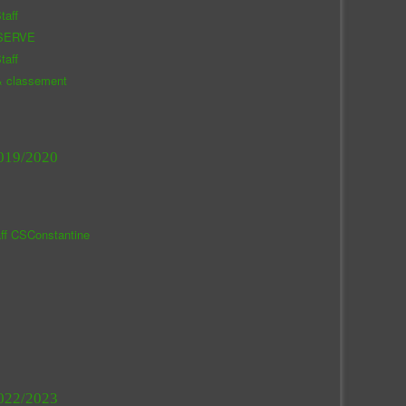
taff
SERVE
taff
& classement
019/2020
aff CSConstantine
022/2023