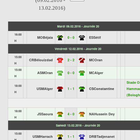
(09.02.2016 -
13.02.2016)
Mardi 09.02.2016 - Journée 20
16:00
MOBéjaia
0 - 0
ESSétif
H
Vendredi 12.02.2016 - Journée 20
15:00
CRBélouizdad
2 - 2
MCOran
H
15:00
ASMOran
0 - 0
MCAlger
H
Stade 
18:00
USMAlger
1 - 1
CSConstantine
Hammad
H
(Bologh
18:00
JSSaoura
4 - 0
NAHussein Dey
H
Samedi 13.02.2016 - Journée 20
15:00
USMHarrach
1 - 1
DRBTadjenanet
H