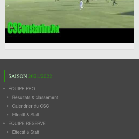
SAISON
2021/2022
ÉQUIPE PRO
Résultats & classement
Calendrier du CSC
Effectif & Staff
ÉQUIPE RÉSERVE
Effectif & Staff