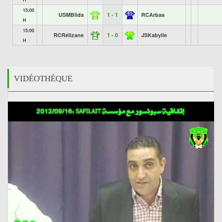
15:00
USMBlida
1 - 1
RCArbaa
H
15:00
RCRélizane
1 - 0
JSKabylie
H
VIDÉOTHÈQUE