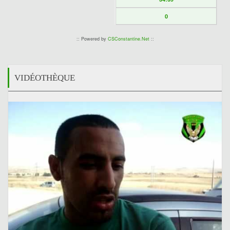
0
:: Powered by
CSConstantine.Net
::
VIDÉOTHÈQUE