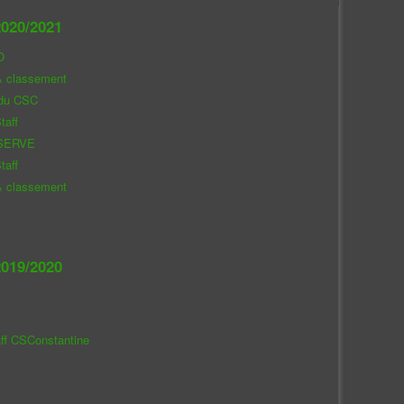
020/2021
O
& classement
 du CSC
taff
SERVE
taff
& classement
019/2020
aff CSConstantine