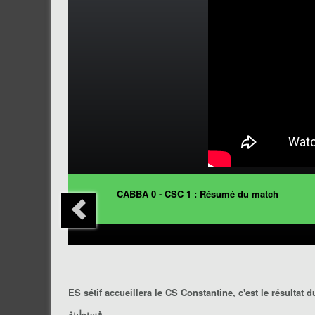
CABBA 0 - CSC 1 : Résumé du match
ES sétif
accueillera le
CS Constantine
, c'est le résultat 
قسنطينة