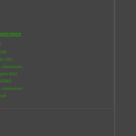
022/2023
O
taff
 du CSC
& classement
gérie 2023
SERVE
& classement
taff