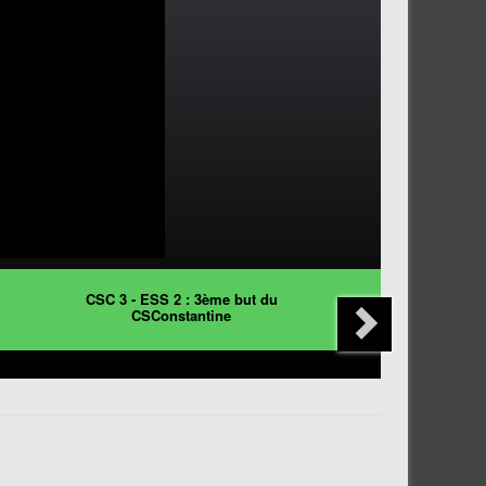
CSC 3 - ESS 2 : 3ème but du
CSConstantine