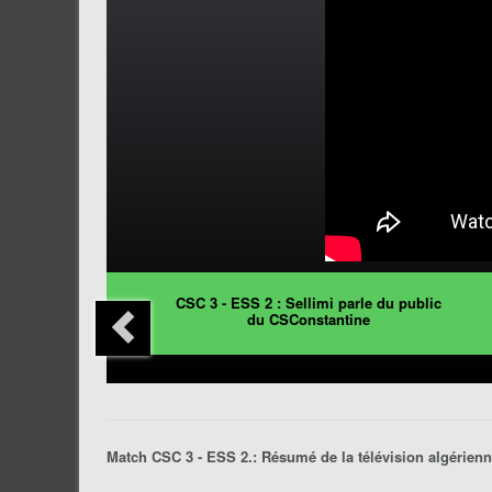
CSC 3 - ESS 2 : Sellimi parle du public
du CSConstantine
Match CSC 3 - ESS 2.: Résumé de la télévision algérienn