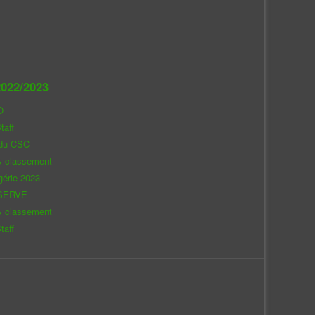
022/2023
O
taff
 du CSC
& classement
gérie 2023
SERVE
& classement
taff