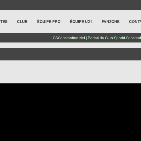
ITÉS
CLUB
ÉQUIPE PRO
ÉQUIPE U21
FANZONE
CONT
CSConstantine.Net | Portail du Club Sportif Constant