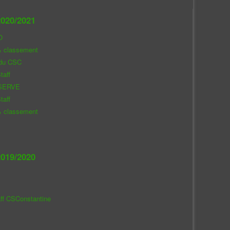
020/2021
O
& classement
 du CSC
taff
SERVE
taff
& classement
019/2020
aff CSConstantine