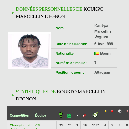
DONNÉES PERSONNELLES DE
KOUKPO
MARCELLIN DEGNON
Koukpo
Nom :
Marcellin
Degnon
6 Avr 1996
Date de naissance
Bénin
Nationalité :
7
Numéro de maillot :
Attaquant
Position joueur :
STATISTIQUES DE
KOUKPO MARCELLIN
DEGNON
Compétition
Équipe
Championnat
CS
23
20
3
16
1457
4
0
5
0