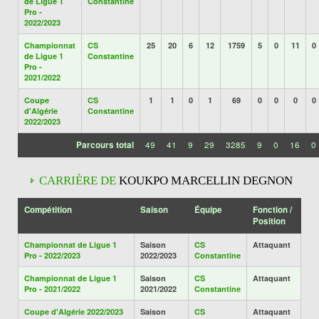
de Ligue 1
Constantine
Pro -
2022/2023
Championnat
CS
25
20
6
12
1759
5
0
11
0
de Ligue 1
Constantine
Pro -
2021/2022
Coupe
CS
1
1
0
1
69
0
0
0
0
d'Algérie
Constantine
2022/2023
Parcours total
49
41
9
29
3285
9
0
16
0
CARRIÈRE DE
KOUKPO MARCELLIN DEGNON
Compétition
Saison
Équipe
Fonction /
Position
Championnat de Ligue 1
Saison
CS
Attaquant
Pro - 2022/2023
2022/2023
Constantine
Championnat de Ligue 1
Saison
CS
Attaquant
Pro - 2021/2022
2021/2022
Constantine
Coupe d'Algérie 2022/2023
Saison
CS
Attaquant