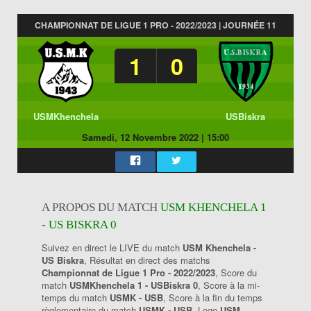
CHAMPIONNAT DE LIGUE 1 PRO - 2022/2023 | JOURNÉE 11
1
0
USMKhenchela
USBiskra
Samedi, 12 Novembre 2022
|
15:00
A PROPOS DU MATCH
USM KHENCHELA 1
- US BISKRA 0
Suivez en direct le LIVE du match
USM Khenchela -
US Biskra
, Résultat en direct des matchs
Championnat de Ligue 1 Pro - 2022/2023
, Score du
match
USMKhenchela 1 - USBiskra 0
, Score à la mi-
temps du match
USMK - USB
, Score à la fin du temps
règlementaire du match
USMK - USB
, Logo
USM