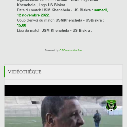
Khenchela
, Logo
US Biskra
.
Date du match
USM Khenchela - US Biskra :
samedi,
12 novembre 2022
.
Coup d'envoi du match
USMKhenchela - USBiskra
:
15:00
Lieu du match
USM Khenchela - US Biskra
:
:: Powered by
CSConstantine.Net
::
VIDÉOTHÈQUE