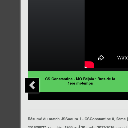
CS Constantine - MO Béjaia : Buts de la
1ère mi-temps
Résumé du match
JSSaoura 1 - CSConstantine 0