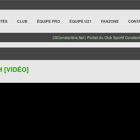
ITÉS
CLUB
ÉQUIPE PRO
ÉQUIPE U21
FANZONE
CONT
CSConstantine.Net | Portail du Club Sportif Constant
H [VIDÉO]