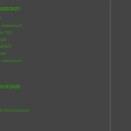
020/2021
O
& classement
 du CSC
taff
SERVE
taff
& classement
019/2020
aff CSConstantine