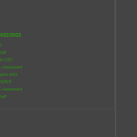
022/2023
O
taff
 du CSC
& classement
gérie 2023
SERVE
& classement
taff