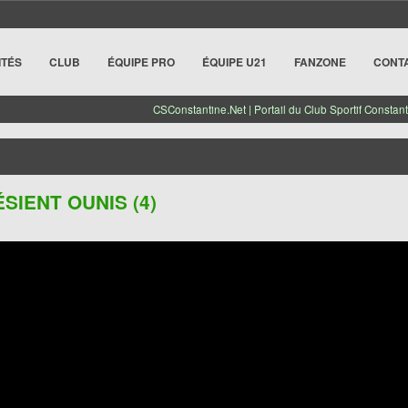
ITÉS
CLUB
ÉQUIPE PRO
ÉQUIPE U21
FANZONE
CONT
CSConstantine.Net | Portail du Club Sportif Constant
IENT OUNIS (4)