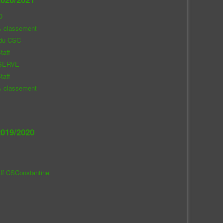
O
& classement
 du CSC
taff
SERVE
taff
& classement
019/2020
aff CSConstantine