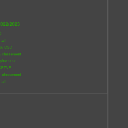
022/2023
O
taff
 du CSC
& classement
gérie 2023
SERVE
& classement
taff