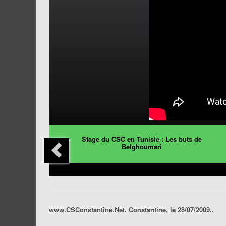
Stage du CSC en Tunisie : Les buts de
Belghoumari
www.CSConstantine.Net, Constantine, le 28/07/2009..