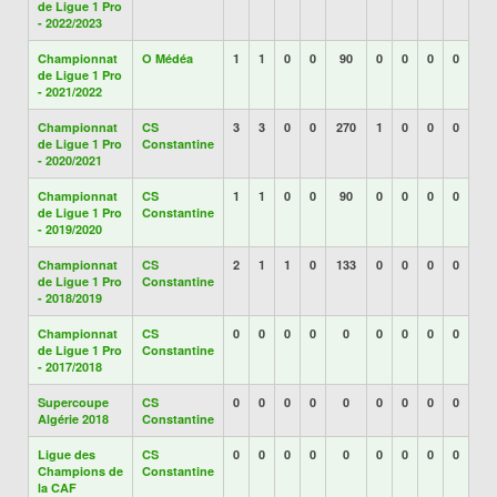
de Ligue 1 Pro
- 2022/2023
Championnat
O Médéa
1
1
0
0
90
0
0
0
0
de Ligue 1 Pro
- 2021/2022
Championnat
CS
3
3
0
0
270
1
0
0
0
de Ligue 1 Pro
Constantine
- 2020/2021
Championnat
CS
1
1
0
0
90
0
0
0
0
de Ligue 1 Pro
Constantine
- 2019/2020
Championnat
CS
2
1
1
0
133
0
0
0
0
de Ligue 1 Pro
Constantine
- 2018/2019
Championnat
CS
0
0
0
0
0
0
0
0
0
de Ligue 1 Pro
Constantine
- 2017/2018
Supercoupe
CS
0
0
0
0
0
0
0
0
0
Algérie 2018
Constantine
Ligue des
CS
0
0
0
0
0
0
0
0
0
Champions de
Constantine
la CAF