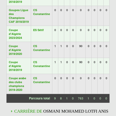
2018/2019
Goupes Ligue
CS
0
0
0
0
0
0
0
0
0
des
Constantine
Champions
CAF 2018/2019
Coupe
ES Sétif
0
0
0
0
0
0
0
0
0
d'Algérie
2023/2024
Coupe
CS
1
1
0
0
90
0
0
0
0
d'Algérie
Constantine
2019/2020
Coupe
CS
1
1
0
0
90
0
0
0
0
d'Algérie
Constantine
2018/2019
Coupe arabe
CS
0
0
0
0
0
0
0
0
0
des clubs
Constantine
champions
2019-2020
Parcours total
9
8
1
0
763
1
0
0
0
CARRIÈRE DE
OSMANI MOHAMED LOTFI ANIS