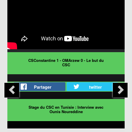
CSConstantine 1 - OMArzew 0 - Le but du
CSC
Partager
twitter
Stage du CSC en Tunisie : Interview avec
Ounis Noureddine