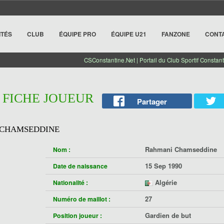
ITÉS
CLUB
ÉQUIPE PRO
ÉQUIPE U21
FANZONE
CONT
CSConstantine.Net | Portail du Club Sportif Constant
| FICHE JOUEUR
Partager
 CHAMSEDDINE
Rahmani Chamseddine
Nom :
15 Sep 1990
Date de naissance
Algérie
Nationalité :
27
Numéro de maillot :
Gardien de but
Position joueur :