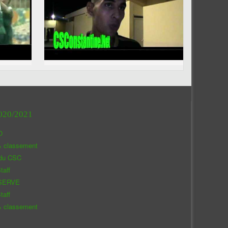
020/2021
O
& classement
 du CSC
taff
SERVE
taff
& classement