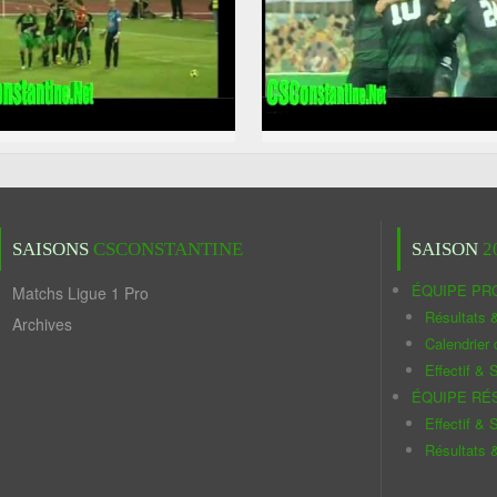
SAISONS
CSCONSTANTINE
SAISON
2
ÉQUIPE PR
Matchs Ligue 1 Pro
Résultats 
Archives
Calendrier
Effectif & S
ÉQUIPE RÉ
Effectif & S
Résultats 