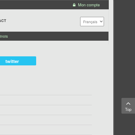
Mon compte
ACT
inois
twitter
Top