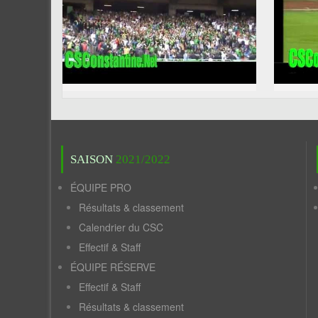
SAISON
2021/2022
ÉQUIPE PRO
Résultats & classement
Calendrier du CSC
Effectif & Staff
ÉQUIPE RÉSERVE
Effectif & Staff
Résultats & classement