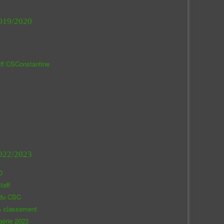
019/2020
aff CSConstantine
022/2023
O
taff
 du CSC
& classement
gérie 2023