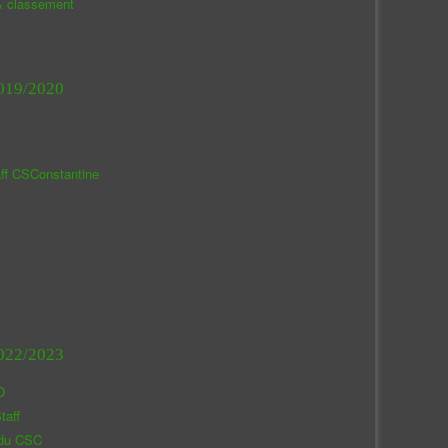
& classement
019/2020
aff CSConstantine
022/2023
O
taff
 du CSC