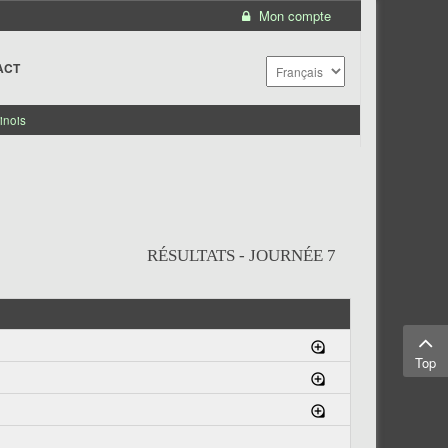
Mon compte
ACT
inois
RÉSULTATS - JOURNÉE 7
Top