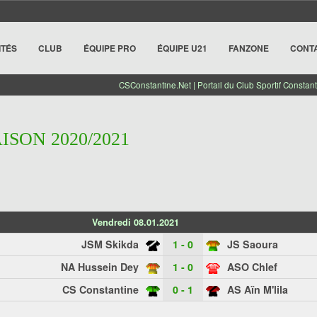
ITÉS
CLUB
ÉQUIPE PRO
ÉQUIPE U21
FANZONE
CONT
CSConstantine.Net | Portail du Club Sportif Constant
AISON 2020/2021
Vendredi 08.01.2021
JSM Skikda
1 - 0
JS Saoura
NA Hussein Dey
1 - 0
ASO Chlef
CS Constantine
0 - 1
AS Aïn M'lila