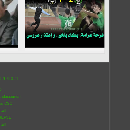
020/2021
O
& classement
 du CSC
taff
SERVE
taff