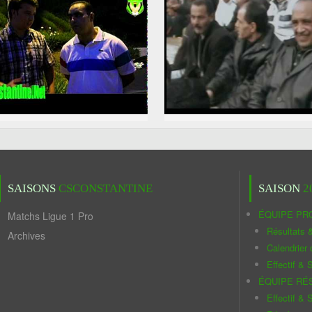
SAISONS
CSCONSTANTINE
SAISON
2
ÉQUIPE PR
Matchs Ligue 1 Pro
Résultats 
Archives
Calendrier
Effectif & S
ÉQUIPE RÉ
Effectif & S