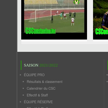
SAISON
2021/2022
ÉQUIPE PRO
Résultats & classement
Calendrier du CSC
Effectif & Staff
ÉQUIPE RÉSERVE