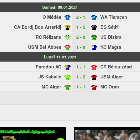
Samedi 09.01.2021
O Médéa
2 - 1
WA Tlemcen
CA Bordj Bou Arreridj
1 - 5
ES Sétif
RC Rélizane
2 - 0
US Biskra
USM Bel Abbes
1 - 0
NC Magra
Lundi 11.01.2021
Paradou AC
1 - 1
CR Bélouizdad
JS Kabylie
1 - 2
USM Alger
MC Alger
1 - 1
MC Oran