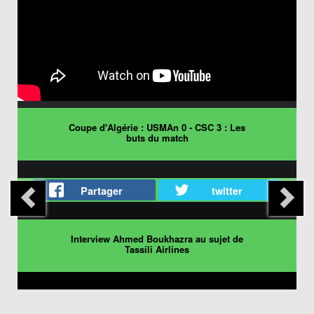
Coupe d'Algérie : USMAn 0 - CSC 3 : Les
buts du match
Partager
twitter
Interview Ahmed Boukhazra au sujet de
Tassili Airlines