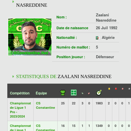
NASREDDINE
Zaalani
Nom :
Nasreddine
26 Juil 1992
Date de naissance
Algérie
Nationalité :
5
Numéro de maillot :
Défenseur
Position joueur :
STATISTIQUES DE
ZAALANI NASREDDINE
Compétition
Équipe
Championnat
CS
25
22
3
0
1983
2
0
0
1
de Ligue 1
Constantine
Pro -
2023/2024
Championnat
CS
16
15
1
1
1349
0
0
0
0
de Ligue 1
Constantine