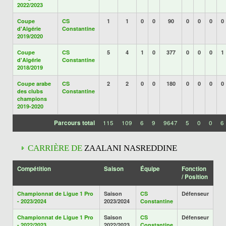
2022/2023
Coupe
CS
1
1
0
0
90
0
0
0
0
d'Algérie
Constantine
2019/2020
Coupe
CS
5
4
1
0
377
0
0
0
1
d'Algérie
Constantine
2018/2019
Coupe arabe
CS
2
2
0
0
180
0
0
0
0
des clubs
Constantine
champions
2019-2020
Parcours total
115
109
6
9
9647
5
0
0
6
CARRIÈRE DE
ZAALANI NASREDDINE
Compétition
Saison
Équipe
Fonction
/ Position
Championnat de Ligue 1 Pro
Saison
CS
Défenseur
- 2023/2024
2023/2024
Constantine
Championnat de Ligue 1 Pro
Saison
CS
Défenseur
- 2022/2023
2022/2023
Constantine