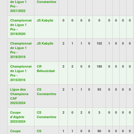
de Ligue 1
Constantine
Pro -
2021/2022
Championnat
JS Kabylie
0
0
0
0
0
0
0
0
0
de Ligue 1
Pro -
2019/2020
Championnat
JS Kabylie
2
1
1
0
102
1
0
0
0
de Ligue 1
Pro -
2018/2019
Championnat
CR
2
2
0
0
180
0
0
0
0
de Ligue 1
Bélouizdad
Pro -
2015/2016
Ligue des
CS
2
1
1
0
93
0
0
0
0
Champions
Constantine
CAF
2023/2024
Coupe
CS
2
0
2
0
3
0
0
0
0
d'Algérie
Constantine
2023/2024
Coupe
CS
1
1
0
0
90
0
0
0
0