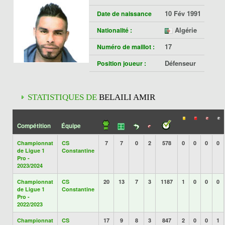
10 Fév 1991
Date de naissance
Algérie
Nationalité :
17
Numéro de maillot :
Défenseur
Position joueur :
STATISTIQUES DE
BELAILI AMIR
Compétition
Équipe
Championnat
CS
7
7
0
2
578
0
0
0
0
de Ligue 1
Constantine
Pro -
2023/2024
Championnat
CS
20
13
7
3
1187
1
0
0
0
de Ligue 1
Constantine
Pro -
2022/2023
Championnat
CS
17
9
8
3
847
2
0
0
1