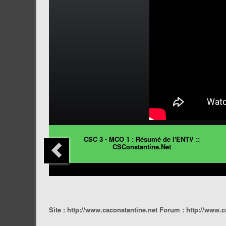
CSC 3 - MCO 1 : Résumé de l'ENTV ::
CSConstantine.Net
Site : http://www.csconstantine.net Forum : http://www