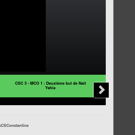
CSC 3 - MCO 1 : Deuxième but de Nait
Yahia
rsCSConstantine