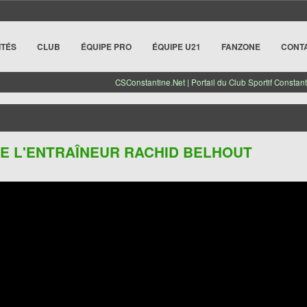
ITÉS
CLUB
ÉQUIPE PRO
ÉQUIPE U21
FANZONE
CONT
CSConstantine.Net | Portail du Club Sportif Constant
 DE L'ENTRAÎNEUR RACHID BELHOUT