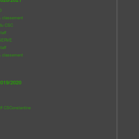
O
& classement
 du CSC
taff
SERVE
taff
& classement
019/2020
aff CSConstantine