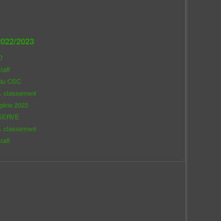
022/2023
O
taff
 du CSC
& classement
gérie 2023
SERVE
& classement
taff