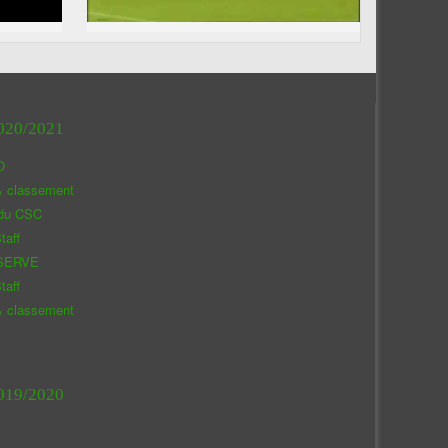
020/2021
O
& classement
 du CSC
taff
SERVE
taff
& classement
019/2020