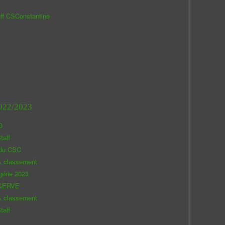
aff CSConstantine
022/2023
O
taff
 du CSC
& classement
gérie 2023
SERVE
& classement
taff