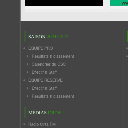
SAISON
2021/2022
ÉQUIPE PRO
Résultats & classement
Calendrier du CSC
Effectif & Staff
ÉQUIPE RÉSERVE
Effectif & Staff
Résultats & classement
MÉDIAS
INFOS
Radio Cirta FM