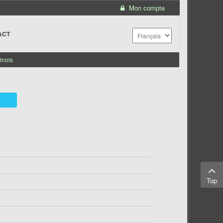
Mon compte
ACT
inois
Top