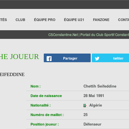
ITÉS
CLUB
ÉQUIPE PRO
ÉQUIPE U21
FANZONE
CONT
CSConstantine.Net | Portail du Club Sportif Constant
CHE JOUEUR
Partager
twitter
EIFEDDINE
Chettih Seifeddine
Nom :
28 Mai 1991
Date de naissance
Algérie
Nationalité :
25
Numéro de maillot :
Défenseur
Position joueur :