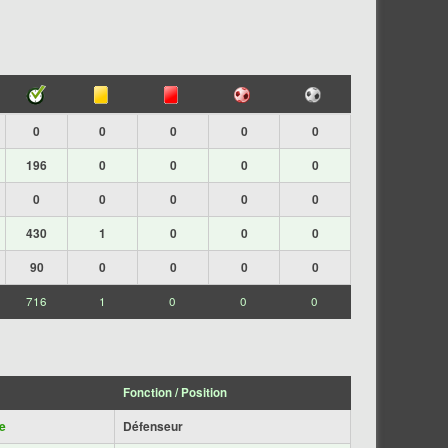
0
0
0
0
0
196
0
0
0
0
0
0
0
0
0
430
1
0
0
0
90
0
0
0
0
716
1
0
0
0
Fonction / Position
e
Défenseur