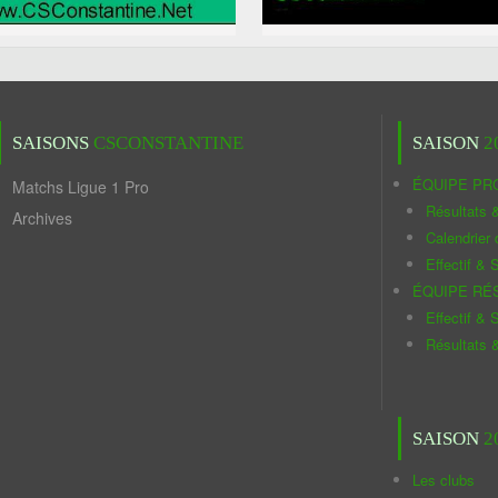
SAISONS
CSCONSTANTINE
SAISON
2
ÉQUIPE PR
Matchs Ligue 1 Pro
Résultats 
Archives
Calendrier
Effectif & S
ÉQUIPE RÉ
Effectif & S
Résultats 
SAISON
2
Les clubs