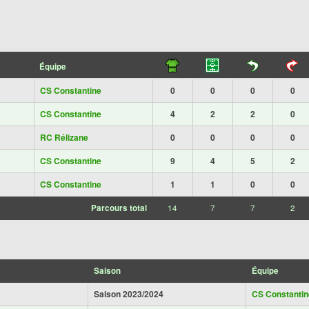
Équipe
CS Constantine
0
0
0
0
CS Constantine
4
2
2
0
RC Rélizane
0
0
0
0
CS Constantine
9
4
5
2
CS Constantine
1
1
0
0
Parcours total
14
7
7
2
Saison
Équipe
Saison 2023/2024
CS Constantin