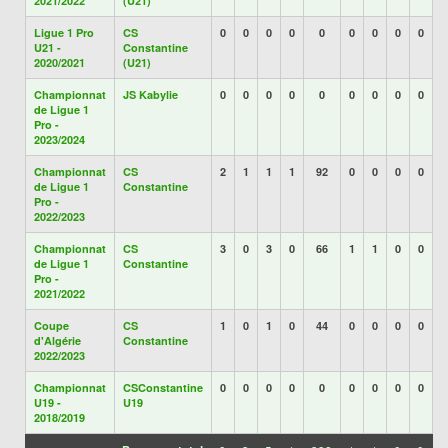
2021/2022
(U21)
Ligue 1 Pro
CS
0
0
0
0
0
0
0
0
0
U21 -
Constantine
2020/2021
(U21)
Championnat
JS Kabylie
0
0
0
0
0
0
0
0
0
de Ligue 1
Pro -
2023/2024
Championnat
CS
2
1
1
1
92
0
0
0
0
de Ligue 1
Constantine
Pro -
2022/2023
Championnat
CS
3
0
3
0
66
1
1
0
0
de Ligue 1
Constantine
Pro -
2021/2022
Coupe
CS
1
0
1
0
44
0
0
0
0
d'Algérie
Constantine
2022/2023
Championnat
CSConstantine
0
0
0
0
0
0
0
0
0
U19 -
U19
2018/2019