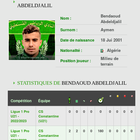
ABDELDJALIL
Bendaoud
Nom :
Abdeldjalil
Aymen
Surnom :
18 Jui 2001
Date de naissance
Algérie
Nationalité :
Milieu de
Position joueur :
terrain
STATISTIQUES DE
BENDAOUD ABDELDJALIL
Compétition
Équipe
Ligue 1 Pro
CS
0
0
0
0
0
0
0
0
0
U21 -
Constantine
2022/2023
(U21)
Ligue 1 Pro
CS
2
2
0
0
180
0
0
0
0
U21 -
Constantine