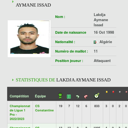
AYMANE ISSAD
Lakdja
Nom :
Aymane
Issad
16 Oct 1998
Date de naissance
Algérie
Nationalité :
11
Numéro de maillot :
Attaquant
Position joueur :
STATISTIQUES DE
LAKDJA AYMANE ISSAD
Compétition
Équipe
Championnat
CS
19
7
12
6
833
3
0
2
0
de Ligue 1
Constantine
Pro -
2022/2023
Championnat
CS
13
13
0
8
1005
4
0
3
0