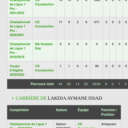
de Ligue 1
Constantine
Pro -
2021/2022
Championnat
CS
11
9
2
8
611
2
0
2
0
de Ligue 1
Constantine
Pro -
2020/2021
Championnat
NA Hussein
0
0
0
0
0
0
0
0
0
de Ligue 1
Dey
Pro -
2018/2019
Coupe
CS
1
1
0
0
90
0
0
0
0
d'Algérie
Constantine
2022/2023
Parcours total
44
30
14
22
2539
9
0
7
0
CARRIÈRE DE
LAKDJA AYMANE ISSAD
Compétition
Saison
Équipe
Fonction /
Position
Championnat de Ligue 1
Saison
CS
Attaquant