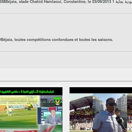
JSMBéjaia
éjaia, toutes compétitions confondues et toutes les saisons.