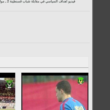
, stade Chahid Hamlaoui, Constantine, le 03/09/2013 فيديو أهداف السياسي في مقابلة
شباب قسنطينة 2 ـ مولودية بجاية 1