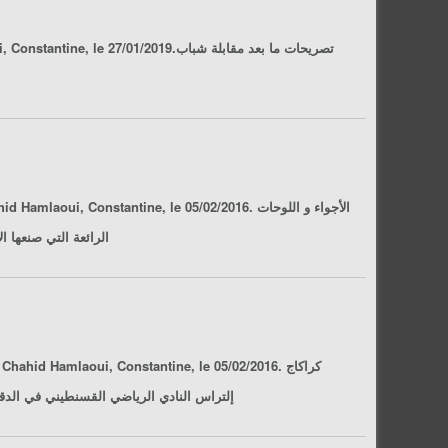
, 19ème journée de Ligue 1 Pro, saison 2018/2019, stade Chahid Hamlaoui, Constantine, le 27/01/2019.تصريحات ما بعد مقابلة
شباب
onstantine, le 05/02/2016. الأجواء و اللوحات
الرائعة التي صنعها الأنصار خلال مقابل
id Hamlaoui, Constantine, le 05/02/2016. كراكاج
إلتراس النادي الرياضي القسنطيني في الدقيقة 70 من مقابلـة شباب قسنطينة ـ مولودية بجاية لحساب الجولة 19 من الرابطة المحترفة الأولى، ملعب الشهيد حملاوي، قسنطينة،