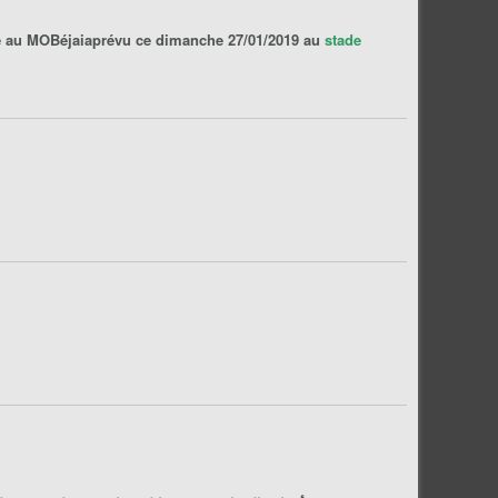
e
au
MOBéjaia
prévu ce dimanche 27/01/2019 au
stade