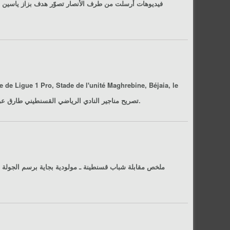
 de Ligue 1 Pro, Stade de l'unité Maghrebine, Béjaia, le
، الجولة 18 من الرابطة المحترفة الأولى، ملعب الوحدة المغاربية، بجاية، يوم 2017/02/04.
تصريح مناجير النادي الرياضي القسنطيني طارق عرامة بعد م