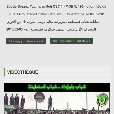
But de Bezzaz Yacine, match CSC 1 - MOB 0, 19ème journée de
Ligue 1 Pro, stade Chahid Hamlaoui, Constantine, le 05/02/2016.
مقابلـة شباب قسنطينة ـ مولودية بجاية برسم الجولـة 19 من الدوري
المحترف الأوّل، ملعب الشهيد حملاوي، قسنطينة، يوم 2016/02/05
شباب قسنطينة ـ مولودية بجاية
CS Constantine - MO Béjaia
VIDÉOTHÈQUE