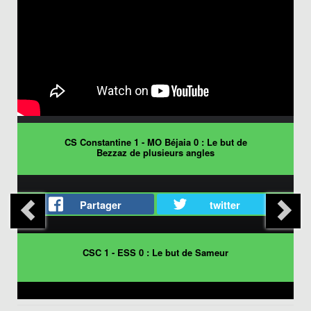
CS Constantine 1 - MO Béjaia 0 : Le but de
Bezzaz de plusieurs angles
Partager
twitter
CSC 1 - ESS 0 : Le but de Sameur