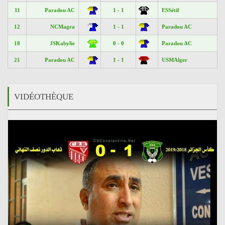
11
Paradou AC
1 - 1
ESSétif
12
NCMagra
1 - 1
Paradou AC
18
JSKabylie
0 - 0
Paradou AC
21
Paradou AC
1 - 1
USMAlger
VIDÉOTHÈQUE