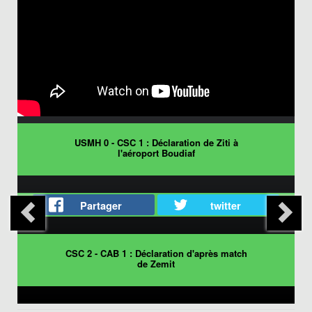
USMH 0 - CSC 1 : Déclaration de Ziti à
l'aéroport Boudiaf
Partager
twitter
CSC 2 - CAB 1 : Déclaration d'après match
de Zemit