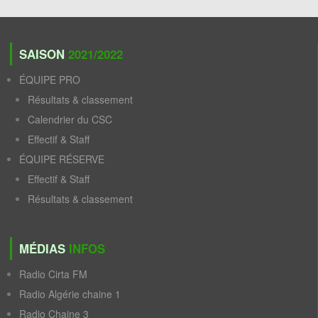
SAISON
2021/2022
ÉQUIPE PRO
Résultats & classement
Calendrier du CSC
Effectif & Staff
ÉQUIPE RÉSERVE
Effectif & Staff
Résultats & classement
MÉDIAS
INFOS
Radio Cirta FM
Radio Algérie chaine 1
Radio Chaine 3