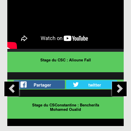
Stage du CSC : Alioune Fall
Partager
twitter
Stage du CSConstantine : Bencherifa
Mohamed Oualid