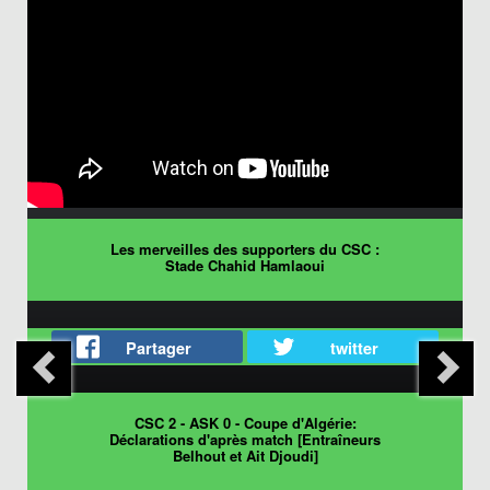
Les merveilles des supporters du CSC :
Stade Chahid Hamlaoui
Partager
twitter
CSC 2 - ASK 0 - Coupe d'Algérie:
Déclarations d'après match [Entraîneurs
Belhout et Ait Djoudi]