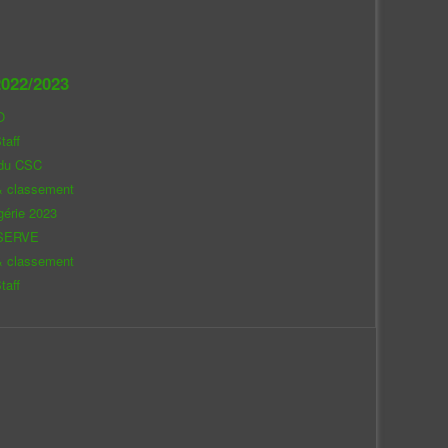
022/2023
O
taff
 du CSC
& classement
gérie 2023
SERVE
& classement
taff