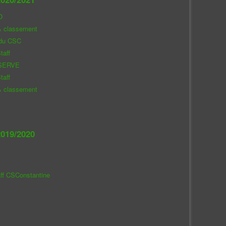
O
& classement
 du CSC
taff
SERVE
taff
& classement
019/2020
aff CSConstantine