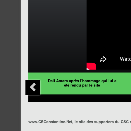
Daif Amara après l'hommage qui lui a
été rendu par le site
www.CSConstantine.Net, le site des supporters du CSC 