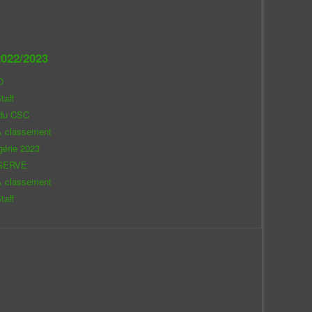
022/2023
O
taff
 du CSC
& classement
gérie 2023
SERVE
& classement
taff