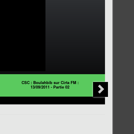
CSC : Boulahbib sur Cirta FM :
13/09/2011 - Partie 02