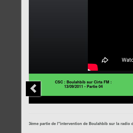
CSC : Boulahbib sur Cirta FM :
13/09/2011 - Partie 04
3ème partie de l''intervention de Boulahbib sur la radio 