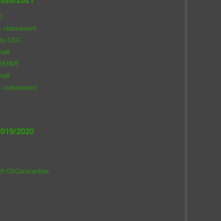
O
& classement
 du CSC
taff
SERVE
taff
& classement
019/2020
aff CSConstantine