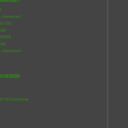
O
& classement
 du CSC
taff
SERVE
taff
& classement
019/2020
aff CSConstantine