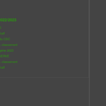
022/2023
O
taff
 du CSC
& classement
gérie 2023
SERVE
& classement
taff