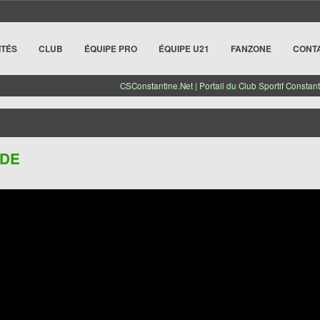
ITÉS
CLUB
ÉQUIPE PRO
ÉQUIPE U21
FANZONE
CONT
CSConstantine.Net | Portail du Club Sportif Constant
ADE