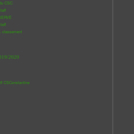
 du CSC
taff
SERVE
taff
& classement
019/2020
aff CSConstantine