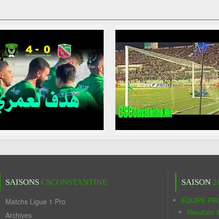
SAISONS
CSCONSTANTINE
SAISON
2
ÉQUIPE PR
Matchs Ligue 1 Pro
Résultats 
Archives