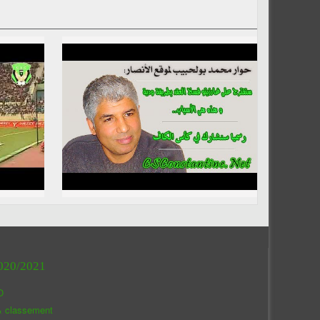
020/2021
O
& classement