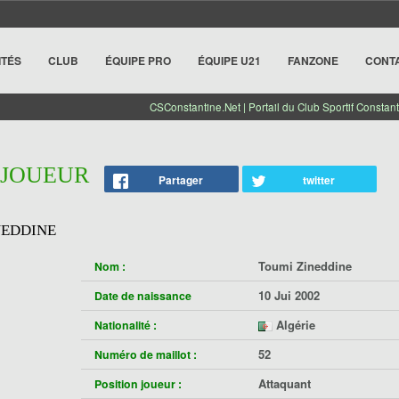
ITÉS
CLUB
ÉQUIPE PRO
ÉQUIPE U21
FANZONE
CONT
CSConstantine.Net | Portail du Club Sportif Constant
 JOUEUR
Partager
twitter
NEDDINE
Toumi Zineddine
Nom :
10 Jui 2002
Date de naissance
Algérie
Nationalité :
52
Numéro de maillot :
Attaquant
Position joueur :