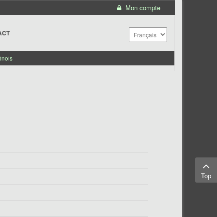
Mon compte
ACT
inois
Top