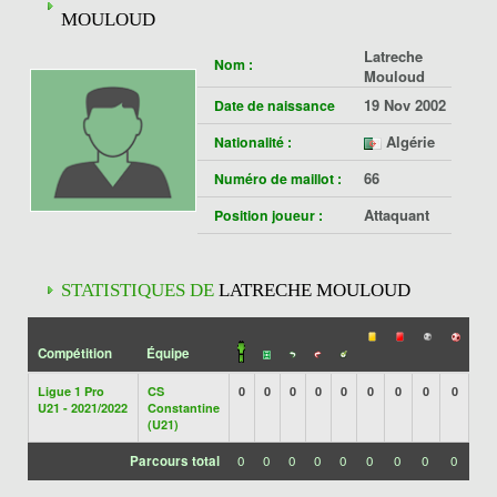
MOULOUD
Latreche
Nom :
Mouloud
19 Nov 2002
Date de naissance
Algérie
Nationalité :
66
Numéro de maillot :
Attaquant
Position joueur :
STATISTIQUES DE
LATRECHE MOULOUD
Compétition
Équipe
Ligue 1 Pro
CS
0
0
0
0
0
0
0
0
0
U21 - 2021/2022
Constantine
(U21)
Parcours total
0
0
0
0
0
0
0
0
0