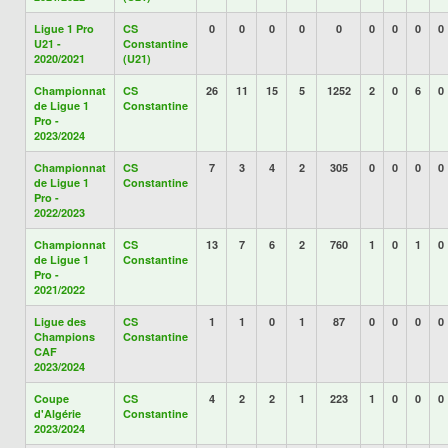
Ligue 1 Pro
CS
0
0
0
0
0
0
0
0
0
U21 -
Constantine
2020/2021
(U21)
Championnat
CS
26
11
15
5
1252
2
0
6
0
de Ligue 1
Constantine
Pro -
2023/2024
Championnat
CS
7
3
4
2
305
0
0
0
0
de Ligue 1
Constantine
Pro -
2022/2023
Championnat
CS
13
7
6
2
760
1
0
1
0
de Ligue 1
Constantine
Pro -
2021/2022
Ligue des
CS
1
1
0
1
87
0
0
0
0
Champions
Constantine
CAF
2023/2024
Coupe
CS
4
2
2
1
223
1
0
0
0
d'Algérie
Constantine
2023/2024