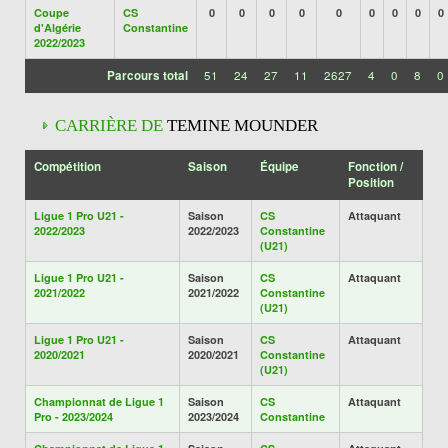
Coupe
CS
0
0
0
0
0
0
0
0
0
d'Algérie
Constantine
2022/2023
Parcours total
51
24
27
11
2627
4
0
8
0
CARRIÈRE DE
TEMINE MOUNDER
Compétition
Saison
Équipe
Fonction /
Position
Ligue 1 Pro U21 -
Saison
CS
Attaquant
2022/2023
2022/2023
Constantine
(U21)
Ligue 1 Pro U21 -
Saison
CS
Attaquant
2021/2022
2021/2022
Constantine
(U21)
Ligue 1 Pro U21 -
Saison
CS
Attaquant
2020/2021
2020/2021
Constantine
(U21)
Championnat de Ligue 1
Saison
CS
Attaquant
Pro - 2023/2024
2023/2024
Constantine