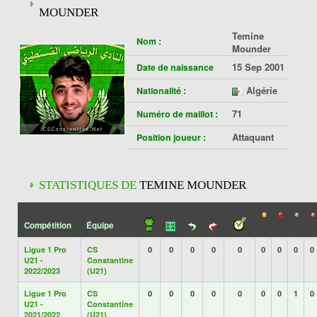
MOUNDER
Temine
Nom :
Mounder
15 Sep 2001
Date de naissance
Algérie
Nationalité :
71
Numéro de maillot :
Attaquant
Position joueur :
STATISTIQUES DE
TEMINE MOUNDER
Compétition
Équipe
Ligue 1 Pro
CS
0
0
0
0
0
0
0
0
0
U21 -
Constantine
2022/2023
(U21)
Ligue 1 Pro
CS
0
0
0
0
0
0
0
1
0
U21 -
Constantine
2021/2022
(U21)