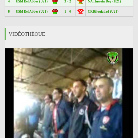
4
USM Bel Abbes (U21)
3 - 2
NA Hussein Dey (U21)
8
USM Bel Abbes (U21)
1 - 0
CRBélouizdad (U21)
VIDÉOTHÈQUE