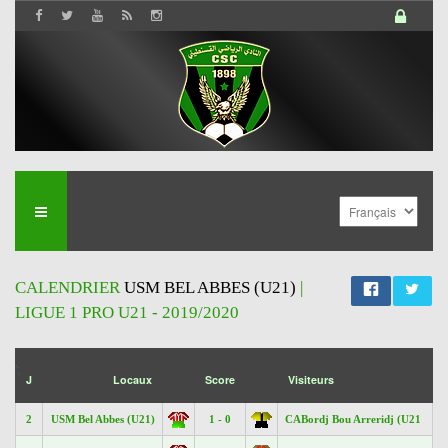
CALENDRIER
USM BEL ABBES (U21)
|
LIGUE 1 PRO U21 - 2019/2020
';
J
Locaux
Score
Visiteurs
2
USM Bel Abbes (U21)
1 - 0
CABordj Bou Arreridj (U21