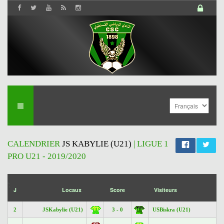
CALENDRIER
JS KABYLIE (U21)
| LIGUE 1
PRO U21 - 2019/2020
';
J
Locaux
Score
Visiteurs
2
JSKabylie (U21)
3 - 0
USBiskra (U21)