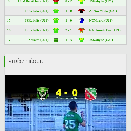
6
USM Bel Abbes (U21)
0 - 2
JSKabylie (U21)
9
JSKabylie (U21)
1 - 0
AS Aïn M'lila (U21)
15
JSKabylie (U21)
1 - 0
NCMagra (U21)
16
JSKabylie (U21)
2 - 1
NA Hussein Dey (U21)
17
USBiskra (U21)
1 - 3
JSKabylie (U21)
VIDÉOTHÈQUE