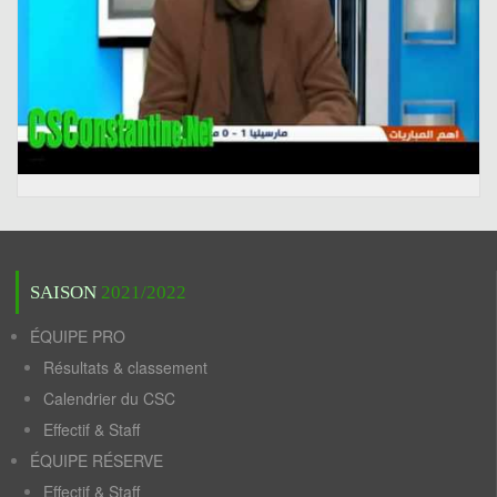
SAISON
2021/2022
ÉQUIPE PRO
Résultats & classement
Calendrier du CSC
Effectif & Staff
ÉQUIPE RÉSERVE
Effectif & Staff