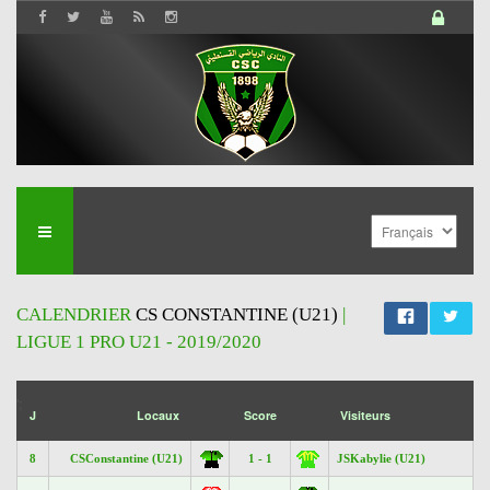
CALENDRIER
CS CONSTANTINE (U21)
|
LIGUE 1 PRO U21 - 2019/2020
';
J
Locaux
Score
Visiteurs
8
CSConstantine (U21)
1 - 1
JSKabylie (U21)