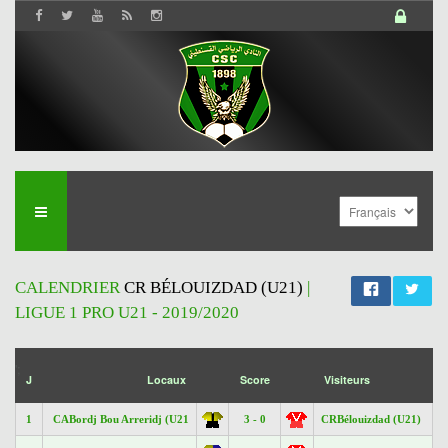
CALENDRIER
CR BÉLOUIZDAD (U21)
|
LIGUE 1 PRO U21 - 2019/2020
';
J
Locaux
Score
Visiteurs
1
CABordj Bou Arreridj (U21
3 - 0
CRBélouizdad (U21)