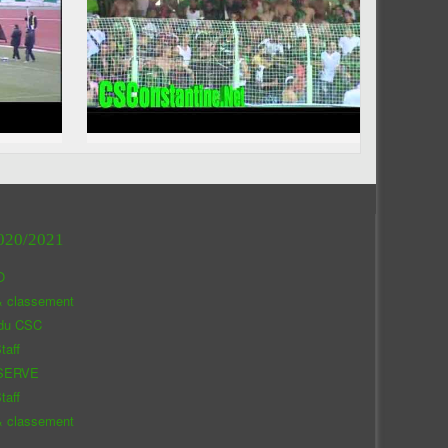
020/2021
O
& classement
 du CSC
taff
SERVE
taff
& classement