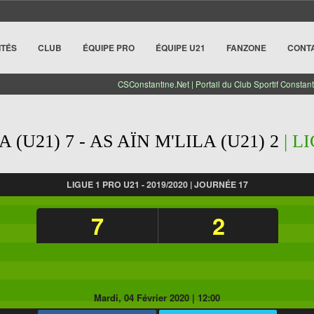
ITÉS
CLUB
ÉQUIPE PRO
ÉQUIPE U21
FANZONE
CONT
CSConstantine.Net | Portail du Club Sportif Constant
 (U21) 7 - AS AÏN M'LILA (U21) 2
| LI
LIGUE 1 PRO U21 - 2019/2020 | JOURNÉE 17
7
2
Mardi, 04 Février 2020
|
12:00