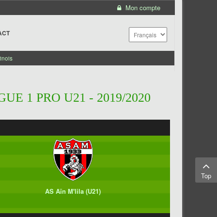
Mon compte
ACT
inois
GUE 1 PRO U21 - 2019/2020
Top
AS Aïn M'lila (U21)