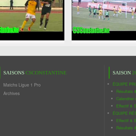
SAISONS
CSCONSTANTINE
SAISON
2
ÉQUIPE PR
Matchs Ligue 1 Pro
Résultats 
Archives
Calendrier
Effectif & S
ÉQUIPE RÉ
Effectif & S
Résultats 