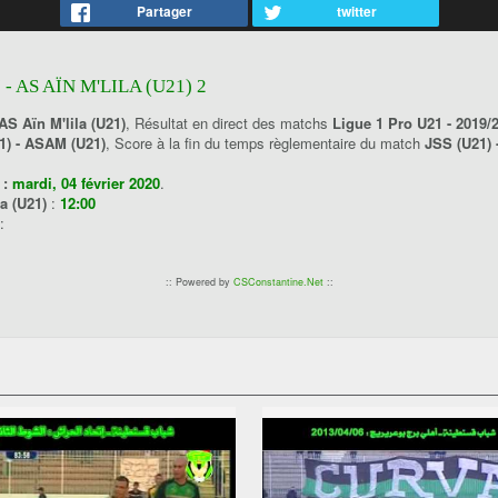
Partager
twitter
 - AS AÏN M'LILA (U21) 2
AS Aïn M'lila (U21)
, Résultat en direct des matchs
Ligue 1 Pro U21 - 2019/
1) - ASAM (U21)
, Score à la fin du temps règlementaire du match
JSS (U21) 
 :
mardi, 04 février 2020
.
la (U21)
:
12:00
:
:: Powered by
CSConstantine.Net
::