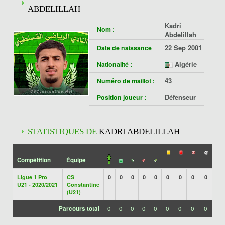
ABDELILLAH
Kadri
Nom :
Abdelillah
22 Sep 2001
Date de naissance
Algérie
Nationalité :
43
Numéro de maillot :
Défenseur
Position joueur :
STATISTIQUES DE
KADRI ABDELILLAH
Compétition
Équipe
Ligue 1 Pro
CS
0
0
0
0
0
0
0
0
0
U21 - 2020/2021
Constantine
(U21)
Parcours total
0
0
0
0
0
0
0
0
0