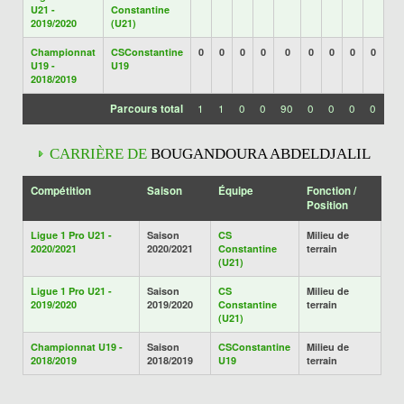
U21 -
Constantine
2019/2020
(U21)
Championnat
CSConstantine
0
0
0
0
0
0
0
0
0
U19 -
U19
2018/2019
Parcours total
1
1
0
0
90
0
0
0
0
CARRIÈRE DE
BOUGANDOURA ABDELDJALIL
Compétition
Saison
Équipe
Fonction /
Position
Ligue 1 Pro U21 -
Saison
CS
Milieu de
2020/2021
2020/2021
Constantine
terrain
(U21)
Ligue 1 Pro U21 -
Saison
CS
Milieu de
2019/2020
2019/2020
Constantine
terrain
(U21)
Championnat U19 -
Saison
CSConstantine
Milieu de
2018/2019
2018/2019
U19
terrain