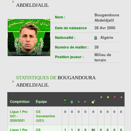
ABDELDJALIL
Bougandoura
Nom :
Abdeldjalil
28 Avr 2000
Date de naissance
Algérie
Nationalité :
28
Numéro de maillot :
Milieu de
Position joueur :
terrain
STATISTIQUES DE
BOUGANDOURA
ABDELDJALIL
Compétition
Équipe
Ligue 1 Pro
CS
0
0
0
0
0
0
0
0
0
U21 -
Constantine
2020/2021
(U21)
Ligue 1 Pro
CS
1
1
0
0
90
0
0
0
0