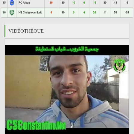
15
RC Arbaa
36
30
10
6
14
39
43
-4
16
HB Chelghoum Laïd
4
30
0
4
26
11
76
-65
VIDÉOTHÈQUE