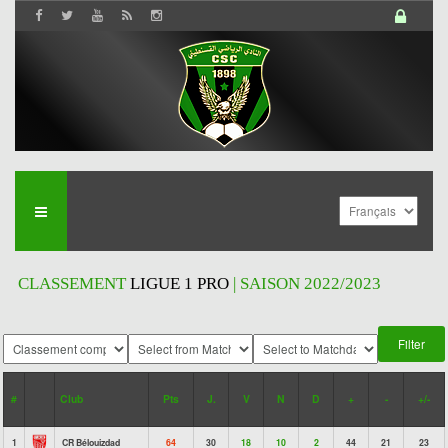
CLASSEMENT
LIGUE 1 PRO
| SAISON 2022/2023
#
Club
Pts
J.
V
N
D
+
-
+/-
1
CR Bélouizdad
64
30
18
10
2
44
21
23