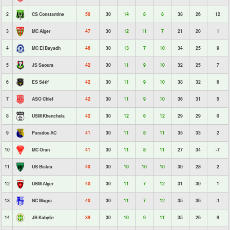
2
CS Constantine
50
30
14
8
8
38
26
12
3
MC Alger
47
30
12
11
7
21
20
1
4
MC El Bayadh
46
30
13
7
10
34
25
9
5
JS Saoura
42
30
11
9
10
32
25
7
6
ES Sétif
42
30
11
9
10
38
32
6
7
ASO Chlef
42
30
11
9
10
36
31
5
8
USM Khenchela
42
30
12
6
12
29
29
0
9
Paradou AC
41
30
11
8
11
35
33
2
10
MC Oran
41
30
11
8
11
27
34
-7
11
US Biskra
40
30
10
10
10
30
28
2
12
USM Alger
40
30
11
7
12
31
30
1
13
NC Magra
40
30
11
7
12
35
36
-1
14
JS Kabylie
39
30
10
9
11
35
26
9