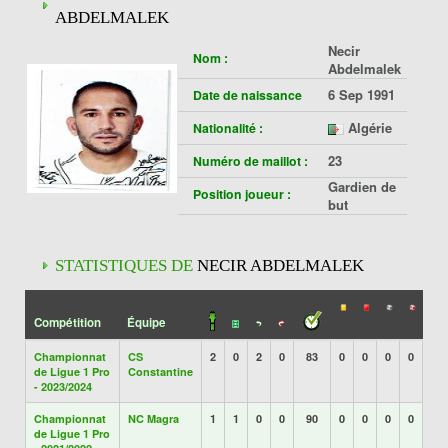
ABDELMALEK
Necir
Nom :
Abdelmalek
6 Sep 1991
Date de naissance
Algérie
Nationalité :
23
Numéro de maillot :
Gardien de
Position joueur :
but
STATISTIQUES DE
NECIR ABDELMALEK
Compétition
Équipe
Championnat
CS
2
0
2
0
83
0
0
0
0
de Ligue 1 Pro
Constantine
- 2023/2024
Championnat
NC Magra
1
1
0
0
90
0
0
0
0
de Ligue 1 Pro