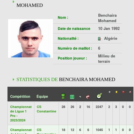
MOHAMED
Benchaira
Nom :
Mohamed
10 Jan 1992
Date de naissance
Algérie
Nationalité :
6
Numéro de maillot :
Milieu de
Position joueur :
terrain
STATISTIQUES DE
BENCHAIRA MOHAMED
Compétition
Équipe
Championnat
CS
28
26
2
16
2247
2
3
0
0
de Ligue 1
Constantine
Pro -
2023/2024
Championnat
CS
18
12
6
6
1045
1
1
0
0