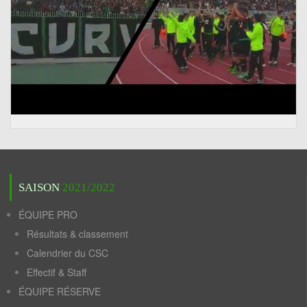
SAISON
2021/2022
ÉQUIPE PRO
Résultats & classement
Calendrier du CSC
Effectif & Staff
ÉQUIPE RÉSERVE