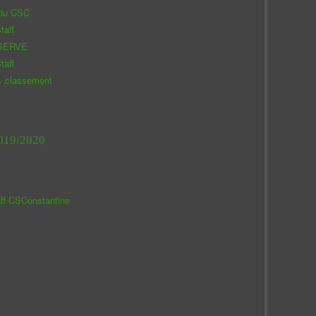
 du CSC
taff
SERVE
taff
& classement
019/2020
aff CSConstantine