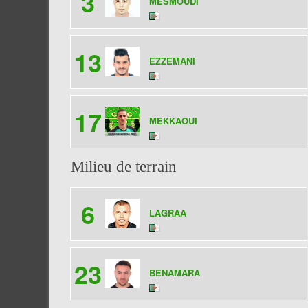
3
MESMOUDI
13
EZZEMANI
17
MEKKAOUI
Milieu de terrain
6
LAGRAA
23
BENAMARA