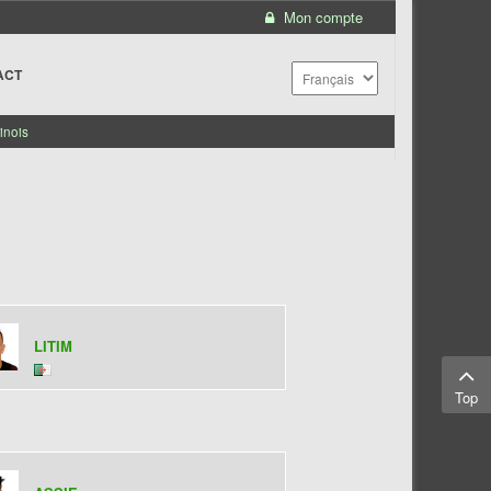
Mon compte
ACT
inois
LITIM
Top