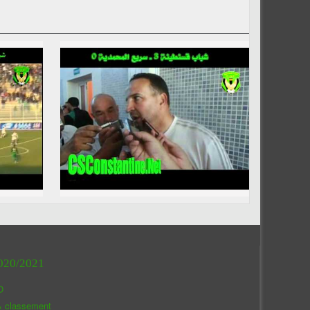
020/2021
O
& classement