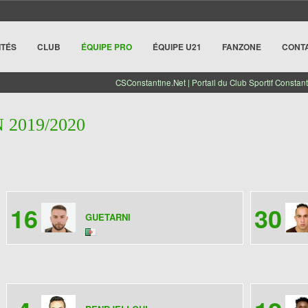
ITÉS
CLUB
ÉQUIPE PRO
ÉQUIPE U21
FANZONE
CONT
CSConstantine.Net | Portail du Club Sportif Constant
 2019/2020
16
30
GUETARNI