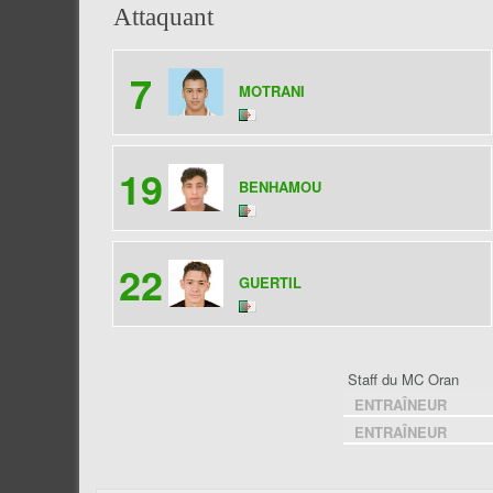
Attaquant
7
MOTRANI
19
BENHAMOU
22
GUERTIL
Staff du MC Oran
ENTRAÎNEUR
ENTRAÎNEUR