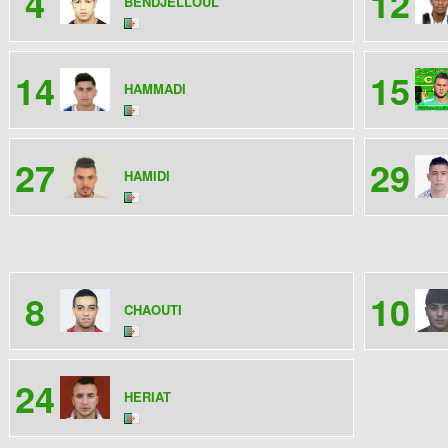
4
12
BENDJELLOUL
14
15
HAMMADI
27
29
HAMIDI
8
10
CHAOUTI
24
HERIAT