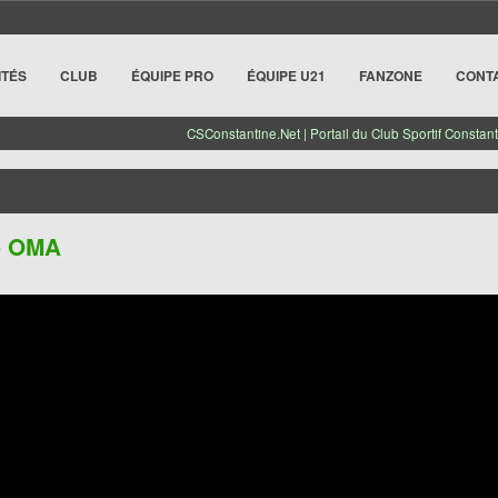
ITÉS
CLUB
ÉQUIPE PRO
ÉQUIPE U21
FANZONE
CONT
CSConstantine.Net | Portail du Club Sportif Constant
- OMA