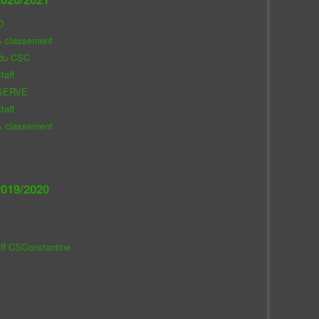
O
& classement
 du CSC
taff
SERVE
taff
& classement
019/2020
aff CSConstantine