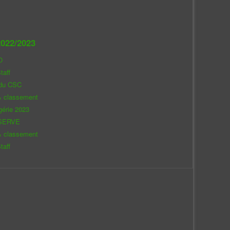
022/2023
O
taff
 du CSC
& classement
gérie 2023
SERVE
& classement
taff