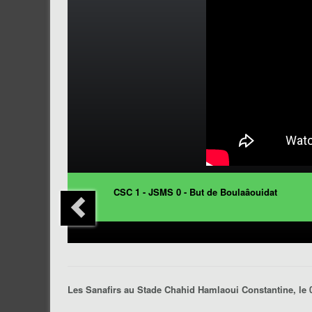
CSC 1 - JSMS 0 - But de Boulaâouidat
Les Sanafirs au Stade Chahid Hamlaoui Constantine, le 